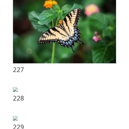
227
228
229