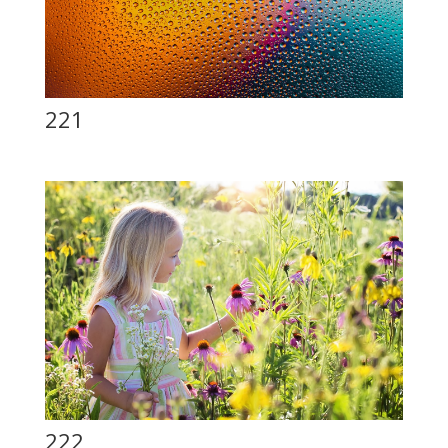
221
222