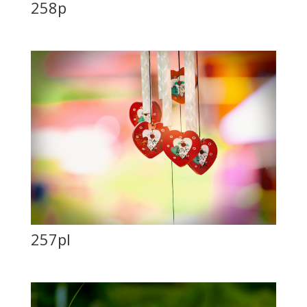
258p
257pl