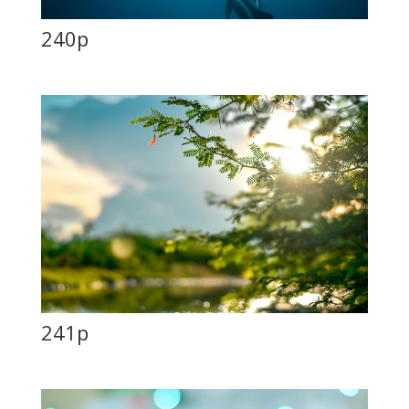
240p
241p