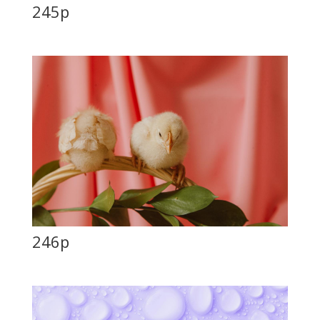
245p
246p